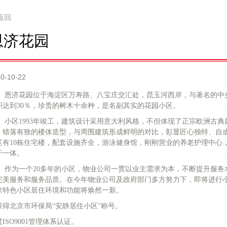
返回
恩济花园
0-10-22
济花园位于海淀区万寿路、八宝庄交汇处，昆玉河西岸，与著名的中央电
积达到30％，珍贵的树木十余种，是名副其实的花园小区。
区1993年竣工，建筑设计采用意大利风格，不但体现了正宗欧洲古典
，错落有致的楼体造型，与周围建筑形成鲜明的对比，彰显匠心独特、自成
区有10栋住宅楼，配套设施齐全，游泳健身馆，刚刚营业的养老护理中心
于一体。
为一个20多年的小区，物业公司一贯以业主需求为本，不断提升服务
完美服务和服务品质。在今年物业公司及政府部门多方努力下，即将进行
来特色小区居住环境和功能将焕然一新。
获得北京市环保局“安静居住小区”称号。
ISO9001管理体系认证。