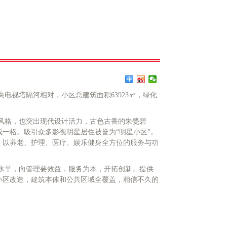
视塔隔河相对，小区总建筑面积63923㎡，绿化
风格，也突出现代设计活力，古色古香的朱甍碧
一格。吸引众多影视明星居住被誉为“明星小区”。
，以养老、护理、医疗、娱乐健身全方位的服务与功
水平，向管理要效益，服务为本，开拓创新。提供
小区改造，建筑本体和公共区域全覆盖，相信不久的