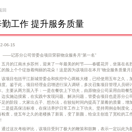
返回
辛勤工作 提升服务质量
2-06-15
——记苏分公司管委会项目荣获物业服务月“第一名”
五月的江南水乡苏州，迎来了一年最美的时节——春暖花开，坐落在名
工的脸上个个绽放着绚丽的花朵！这是因为该项目在本月“物业服务质量月
该项目包括平江新城管委会和疾控中心两栋大楼，已经使用五年之久，
难度。鉴于此，项目经理金启增进行深入调研，多次召集项目管理人员研
本。主要从两方面入手：一是在餐饮上下功夫，由原物业公司采用自助餐
，边实施边摸索，在实践中发现问题、解决问题，管委会项目也是苏分公
不足的阶段，大家出点子、想办法，在较短时间内提高了菜肴的质量，增
；二是提高保洁标准，在保洁养护日常工作上下功夫。坚持周例会制度化
有检查，使五年之久的老楼换了新装，变了新颜，给业主创造了宽松的工作
！
通过这次考核评比，该项目受到了极大的鞭策和鼓舞，表示一定以此为新